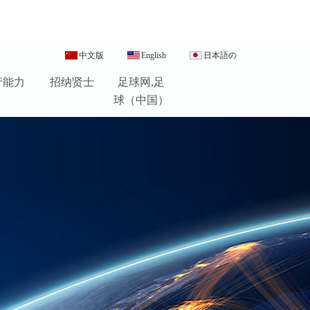
中文版
English
日本語の
产能力
招纳贤士
足球网,足
球（中国）