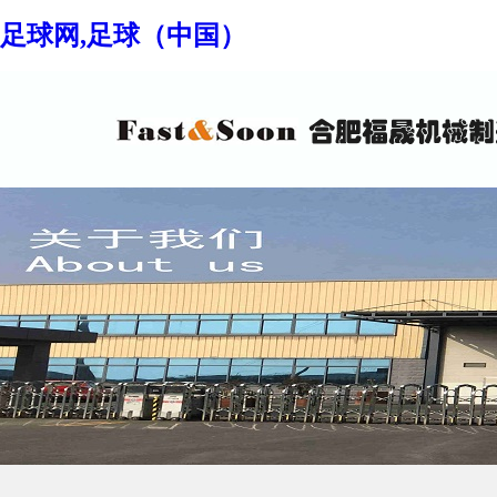
足球网,足球（中国）