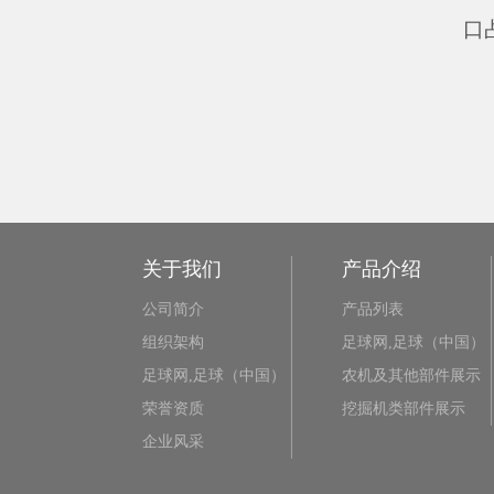
口
关于我们
产品介绍
公司简介
产品列表
组织架构
足球网,足球（中国）
足球网,足球（中国）
农机及其他部件展示
荣誉资质
挖掘机类部件展示
企业风采